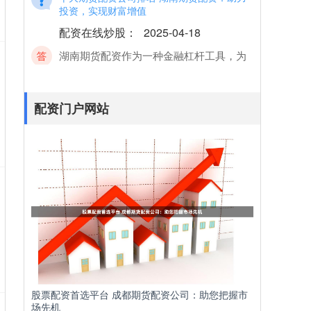
配资在线炒股
：
2025-04-18
湖南期货配资作为一种金融杠杆工具，为
投资者提供了放大资金优势十大期货配资
公司排名，提升投资收益的机会。通过与
正规配资公司
配资门户网站
配资实盘 解锁财富密码！长沙期货配资，助
你投资腾飞
配资门户网站
：
2026-03-10
在投资领域，期货配资无疑是一把双刃
剑，既能放大收益，也可能带来风险。然
而，在长沙，期货配资却成为众多投资者
解锁财富密码配
股票配资首选平台 成都期货配资公司：助您把握市
场先机