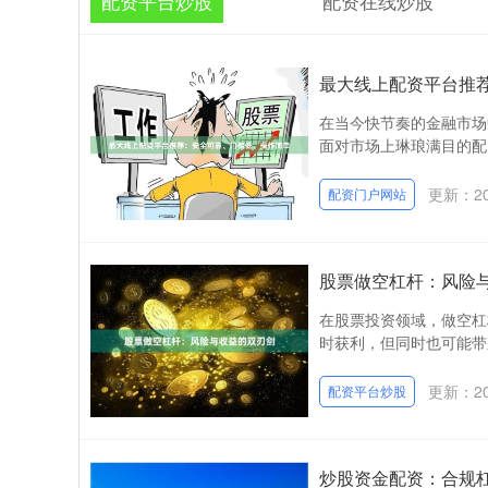
配资平台炒股
配资在线炒股
最大线上配资平台推
在当今快节奏的金融市场
面对市场上琳琅满目的配
更新：202
配资门户网站
股票做空杠杆：风险
在股票投资领域，做空杠
时获利，但同时也可能带
更新：202
配资平台炒股
炒股资金配资：合规